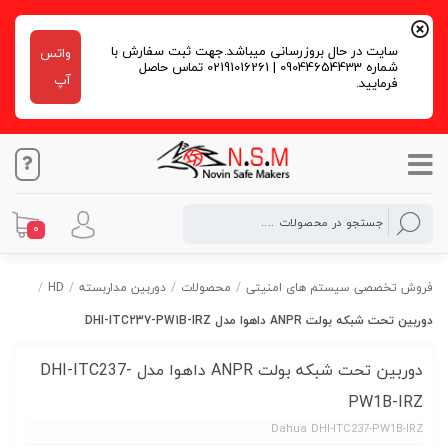
سایت در حال بروزرسانی میباشد.جهت ثبت سفارش با
واتس
شماره 09044654433 | 02191016261 تماس حاصل
آپ
فرمایید.
0
فروش تخصصی سیستم های امنیتی
/
محصولات
/
دوربین مداربسته
/
HD
/
دوربین تحت شبکه بولت ANPR داهوا مدل DHI-ITC237-PW1B-IRZ
دوربین تحت شبکه بولت ANPR داهوا مدل DHI-ITC237-
PW1B-IRZ
Dahua DHI-ITC237-PW1B-IRZ