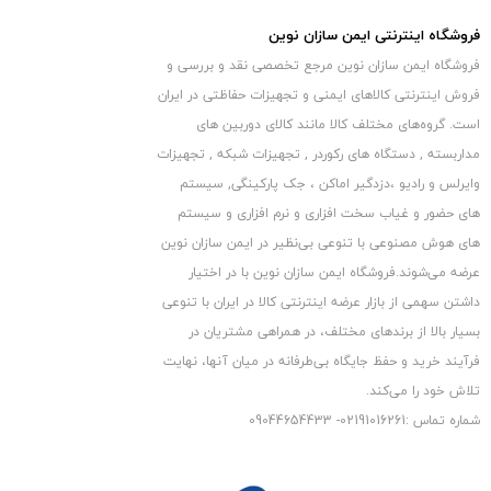
می تواند به وسیله ی پایه ی مربعی شکل خود بر روی سکو، دیوار،
فروشگاه اینترنتی ایمن سازان نوین
سقف و سطوح صاف نصب شود. طراحی پایه ی
فروشگاه ایمن سازان نوین مرجع تخصصی نقد و بررسی و
مفصلی قدرتمند نیز خیال شما را از بابت حفظ موقعیت فکیس شده بر
فروش اینترنتی کالاهای ایمنی و تجهیزات حفاظتی در ایران
روی محل نصب راحت و امکان حرکتی زیادی
است. گروه‏‏‌های مختلف کالا مانند کالای دوربین های
را به طرفین برای شما فراهم می کند.
مداربسته , دستگاه های رکوردر , تجهیزات شبکه , تجهیزات
ابعاد این دوربین مداربسته
۹۴٫۸
۲۷۳٫۳ x 94.8 x
میلی متر و وزن آن
وایرلس و رادیو ،دزدگیر اماکن ، جک پارکینگی, سیستم
۱۱۲۰ گرم است و بدنه اش از جنس فلز می باشد.
های حضور و غیاب سخت افزاری و نرم افزاری و سیستم
های هوش مصنوعی با تنوعی بی‌نظیر در ایمن سازان نوین
عرضه می‏‏‏‌شوند.فروشگاه ایمن سازان نوین با در اختیار
داشتن سهمی از بازار عرضه اینترنتی کالا در ایران با تنوعی
بسیار بالا از برندهای مختلف، در همراهی مشتریان در
فرآیند خرید و حفظ جایگاه بی‏‏‏‌طرفانه در میان آنها، نهایت
تلاش خود را می‌‏‏کند.
شماره تماس :02191016261- 09044654433
کیفیت تصویر
دوربین IP داهوا مدل DHI-ITC237-PW1B-IRZ
از حسگر پیشرفته ی