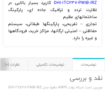
DHI-ITC237-PW1B-IRZ
کاربرد بسیار بالایی در
نظارت تردد و ترافیک جاده ­ای، پارکینگ
ساختمان­های عظیم
تجاری – تفریحی، پارکینگها طبقاتی، سیستم
حفاظتی – امنیتی ارگان­ها، مراکز خرید، فرودگاه­ها
و غیره را دارد.
توضیحات
توضیحات تکمیلی
نظرات (0)
نقد و بررسی
دوربین تحت شبکه بولت ANPR داهوا مدل DHI-ITC237-PW1B-IRZ
دوربین بولت داهوا مدل IPC-B2A30 | دوربین بولت داهوا مدل IPC-
B2A30 | دوربین بولت داهوا مدل IPC-B2A30