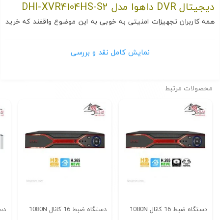
دیجیتال DVR داهوا مدل DHI-XVR4104HS-S2
همه کاربران تجهیزات امنیتی به خوبی به این موضوع واقفند که خرید
دستگاه DVR از مهمترین نکات یک پروژه به شمار می رود.
یکی از دلایل این انتخاب قیمت مناسب این دی وی آر هاست. اگرچه
نمایش کامل نقد و بررسی
علاوه بر قیمت می توان به کیفیت
بالای این مدل ها نیز اشاره کرد. باید توجه داشت که به دلیل محدودیت
محصولات مرتبط
موجود در کیفیت تجهیزات HD-CVI
باید دقت بسیار زیادی در انتخاب دستگاه دی وی آر برای ذخیره سازی
محصولات داشته باشید. داهوا سری
اقتصادی کوپر را در اواخر سال ۲۰۱۸ معرفی و به بازار ارائه کرد.
در ادامه با
ایمن سازان نوین
(بزرگترین فروشگاه آنلاین ضبط کننده
ویدیویی دیجیتال
DVR
در ایران) برای بررسی
تخصصی
ضبط کننده ویدیویی دیجیتال DVR داهوا مدل DHI-
XVR4104HS-S2
همراه باشید.
DVR
دستگاه ضبط 16 کانال 1080N
دستگاه ضبط 16 کانال 1080N