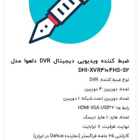
اشتراک گذاری در شبکه های اجتماعی
ضبط کننده ویدیویی دیجیتال DVR داهوا مدل
DHI-XVR4104HS-S2
ارسال به ایمیل
نوع ضبط کننده: DVR
به من از طریق پیامک اطلاع بده
تعداد دوربین: 4 دوربین
تعداد دوربین تحت شبکه: 1 دوربین
ارسال
رابط ها: HDMI-VGA-USB*2
تعداد هارد: 1 هارد دیسک
نهایت ظرفیت: 8 ترابایت
گارانتی 25 ماهه فراگستر (نماینده Dahua در ایران)