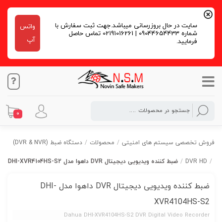
سایت در حال بروزرسانی میباشد.جهت ثبت سفارش با
واتس
شماره 09044654433 | 02191016261 تماس حاصل
آپ
فرمایید.
0
فروش تخصصی سیستم های امنیتی
/
محصولات
/
دستگاه ضبط (DVR & NVR)
/
DVR HD
/
ضبط کننده ویدیویی دیجیتال DVR داهوا مدل DHI-XVR4104HS-S2
ضبط کننده ویدیویی دیجیتال DVR داهوا مدل DHI-
XVR4104HS-S2
Dahua DHI-XVR4104HS-S2 DVR Digital Video Recorder