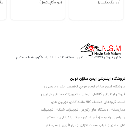
(دو مگاپیکسل)
(دو مگاپیکسل)
مگ
دستگاه DVR را می توان به ساده ترین نحو به عنوان سرور سیستم
مداربسته آنالوگ معرفی کرد.
در سیستم مداربسته آنالوگ دوربین های مداربسته به دستگاه DVR
متصل می شوند و از طریق این
دستگاه ضبط و پخش یا انتقال تصاویر ممکن خواهد شد. متداولترین
نوع حافظه مورد استفاده در این دی وی آر ها
هارددیسک‌های کامپیوتر هستند. این دی وی آرها (DVR) با توجه به
بخش فروش 02191016261 | ۷ روز هفته، ۲۴ ساعته پاسخگوی شما هستیم
تعداد کانال های دریافتی دستگاه،
از تعداد مختلفی هارددیسک پشتیبانی می کند.
فروشگاه اینترنتی ایمن سازان نوین
فروشگاه ایمن سازان نوین مرجع تخصصی نقد و بررسی و
فروش اینترنتی کالاهای ایمنی و تجهیزات حفاظتی در ایران
است. گروه‏‏‌های مختلف کالا مانند کالای دوربین های
مداربسته , دستگاه های رکوردر , تجهیزات شبکه , تجهیزات
دستگاههای
XVR
جدید شرکت داهوا قابلیت پشتیبانی از تکنولوژی
وایرلس و رادیو ،دزدگیر اماکن ، جک پارکینگی, سیستم
های تصویری آنالوگ بنام
Penta-bird Video Recorder
یا ضبط
های حضور و غیاب سخت افزاری و نرم افزاری و سیستم