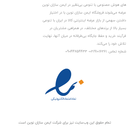
های هوش مصنوعی با تنوعی بی‌نظیر در ایمن سازان نوین
کننده ویدیویی پنجگانه را دارد. این سری محصولات قادرند
عرضه می‏‏‏‌شوند.فروشگاه ایمن سازان نوین با در اختیار
تکنولوژی های Analog،
HDCVI
،
CVBS
،
HDTVI
و
AHD
را بخوبی
داشتن سهمی از بازار عرضه اینترنتی کالا در ایران با تنوعی
بسیار بالا از برندهای مختلف، در همراهی مشتریان در
پشتیبانی کنند و تصاویر ویدیویی با رزولوشن حداکثر ۵ مگاپیکسل
فرآیند خرید و حفظ جایگاه بی‏‏‏‌طرفانه در میان آنها، نهایت
را بر روی هر کانال پردازش نمایند. فقط باید مواظب باشید مدلهایی
تلاش خود را می‌‏‏کند.
شماره تماس :02191016261- 09044654433
خاصی از این سری، قابلیت پشتیبانی از دوربین های میکروفن دار را
دارند. همچنین برای مقایسه DVR های سری HCVR با
XVR
اینجا
کلیک فرمائید.
پیشنهاد
اگر حاضرید برای پروژه ی دوربین مداربسته ی خود کمی بیشتر از
تمام حقوق اين وب‌سايت نیز برای شرکت ایمن سازان نوین است.