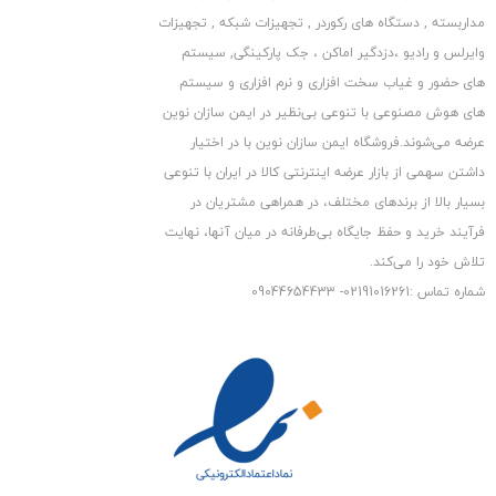
معمول و جاگذاری محل عبوری
مداربسته , دستگاه های رکوردر , تجهیزات شبکه , تجهیزات
برای کابل به حرفه ای ترشدن کار شما کمک بسیاری می کند. بالای این
وایرلس و رادیو ،دزدگیر اماکن ، جک پارکینگی, سیستم
دوربین یک آفتابگیر یا اصطلاحا
های حضور و غیاب سخت افزاری و نرم افزاری و سیستم
SUN SHILD
قراردارد که با تنظیم آن می توانید مانع از تابش مستقیم
های هوش مصنوعی با تنوعی بی‌نظیر در ایمن سازان نوین
عرضه می‏‏‏‌شوند.فروشگاه ایمن سازان نوین با در اختیار
نور به داخل لنز شوید.
داشتن سهمی از بازار عرضه اینترنتی کالا در ایران با تنوعی
ابعاد این دوربین مداربسته ۷۲
۲۱۲٫۸ x 80 x
میلی متر و وزن آن ۶۸۵
بسیار بالا از برندهای مختلف، در همراهی مشتریان در
گرم است و بدنه اش از جنس فلز می باشد.
فرآیند خرید و حفظ جایگاه بی‏‏‏‌طرفانه در میان آنها، نهایت
تلاش خود را می‌‏‏کند.
شماره تماس :02191016261- 09044654433
کیفیت تصویر
دوربین IP داهوا مدل DH-IPC-HFW2431RP-VFS-IRE6
از حسگر