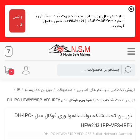
سایت در حال بروزرسانی میباشد.جهت ثبت سفارش با
واتس
شماره 09044654433 | 02191016261 تماس حاصل
آپ
فرمایید.
0
فروش تخصصی سیستم های امنیتی
/
محصولات
/
دوربین مداربسته
/
IP
/
دوربین تحت شبکه بولت داهوا وری فوکال مدل DH-IPC-HFW2431RP-VFS-IRE6
دوربین تحت شبکه بولت داهوا وری فوکال مدل DH-IPC-
HFW2431RP-VFS-IRE6
DH-IPC-HFW2431RP-VFS-IRE6 Bullet Network Camera