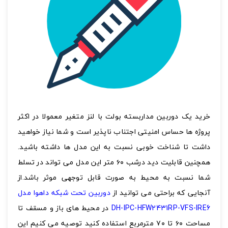
اشتراک گذاری در شبکه های اجتماعی
خرید یک دوربین مداربسته بولت با لنز متغیر معمولا در اکثر
پروژه ها حساس امنیتی اجتناب ناپذیر است و شما نیاز خواهید
ارسال به ایمیل
داشت تا شناخت خوبی نسبت به این مدل ها داشته باشید.
به من از طریق پیامک اطلاع بده
همچنین قابلیت دید درشب ۶۰ متر این مدل می تواند در تسلط
شما نسبت به محیط به صورت قابل توجهی موثر باشد.از
ارسال
آنجایی که براحتی می توانید از
دوربین تحت شبکه داهوا مدل
DH-IPC-HFW2431RP-VFS-IRE6
در محیط های باز و مسقف تا
مساحت ۶۰ تا ۷۰ مترمربع استفاده کنید توصیه می کنیم این