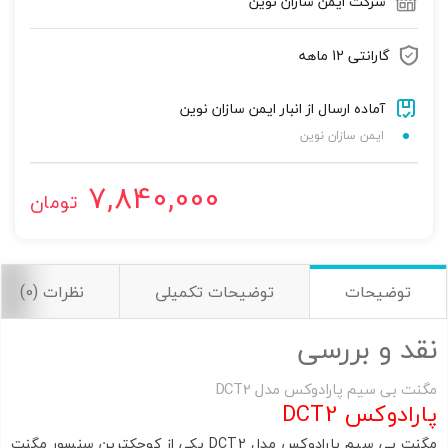
شرکت ایمن سازان نوین
تصاویر رسمی
گارانتی 12 ماهه
آماده ارسال از انبار ایمن سازان نوین
ایمن سازان نوین
7,840,000
تومان
اشتراک گذاری در شبکه های اجتماعی
توضیحات
توضیحات تکمیلی
نظرات (0)
ارسال به ایمیل
نقد و بررسی
به من از طریق پیامک اطلاع بده
مگنت بی سیم پارادوکس مدل DCT2
پارادوکس DCT2
ارسال
مگنت بی سیم پارادوکس مدل DCT2 یکی از کوچکترین سنسور مگنت