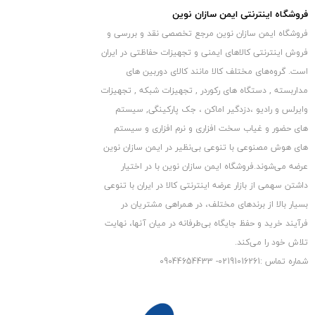
فروشگاه اینترنتی ایمن سازان نوین
فروشگاه ایمن سازان نوین مرجع تخصصی نقد و بررسی و
فروش اینترنتی کالاهای ایمنی و تجهیزات حفاظتی در ایران
دانلود مشخصات فنی (زبان اصلی)
است. گروه‏‏‌های مختلف کالا مانند کالای دوربین های
سنسور حرکتی PMD85
مداربسته , دستگاه های رکوردر , تجهیزات شبکه , تجهیزات
وایرلس و رادیو ،دزدگیر اماکن ، جک پارکینگی, سیستم
های حضور و غیاب سخت افزاری و نرم افزاری و سیستم
های هوش مصنوعی با تنوعی بی‌نظیر در ایمن سازان نوین
عرضه می‏‏‏‌شوند.فروشگاه ایمن سازان نوین با در اختیار
لطفا با ثبت نظرات خود، ما را در جهت ارتقای کیفیت کالاها، خدمات
داشتن سهمی از بازار عرضه اینترنتی کالا در ایران با تنوعی
بسیار بالا از برندهای مختلف، در همراهی مشتریان در
و مقالات یاری فرمایید.
فرآیند خرید و حفظ جایگاه بی‏‏‏‌طرفانه در میان آنها، نهایت
تلاش خود را می‌‏‏کند.
شماره تماس :02191016261- 09044654433