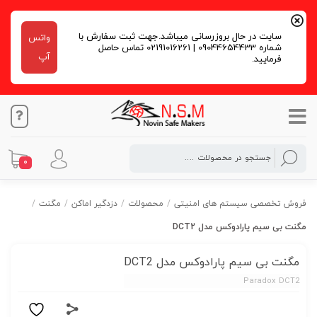
سایت در حال بروزرسانی میباشد.جهت ثبت سفارش با
واتس
شماره 09044654433 | 02191016261 تماس حاصل
آپ
فرمایید.
0
فروش تخصصی سیستم های امنیتی
/
محصولات
/
دزدگیر اماکن
/
مگنت
/
مگنت بی سیم پارادوکس مدل DCT2
مگنت بی سیم پارادوکس مدل DCT2
Paradox DCT2