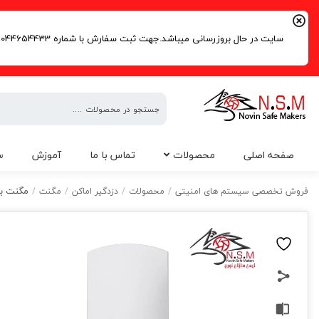
سایت در حال بروزرسانی میباشد.جهت ثبت سفارش با شماره 09044654433 | 02191016261 تماس حاصل فرمایید.
فروش
صفحه اصلی
محصولات
تماس با ما
آموزش
س
تخصصی
سیستم
مگنت بی 
فروش تخصصی سیستم های امنیتی
/
محصولات
/
دزدگیر اماکن
/
مگنت
/
های
امنیتی