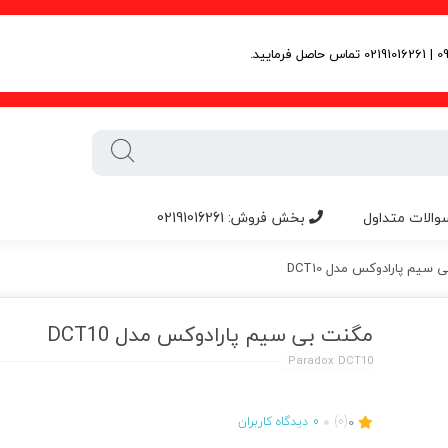
والات متداول
بخش فروش: 02191016261
سیم پارادوکس مدل DCT10
مگنت بی سیم پارادوکس مدل DCT10
Paradox DCT10
0
(0)
0
دیدگاه کاربران