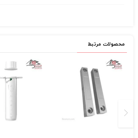
دارای نشانگر LED برای کم شدن باتری
ارسال
دارای سوئیچ تامپر
بسیار قابل اعتماد و بدون آلارم خطا
دارای آهن ربای قدرتمند
ماندگاری طولانی مدت باتری
محصولات مرتبط
دارای 2 زون همخوان که هر زون مستقل است و شماره سریال مربوط به خود را دارند
زون 1 دارای ورودی فرستندة چند منظوره (N.O./N.C)
زون 2 دارای یک رید سوئیچ با حساسیت بالا ( دارای مگنت )
کارکرد با فرکانسهای 433 و 868 مگاهرتز
همخوان با سری MG ، گیرنده بی سیم RTX3 ، کیپد K32LX
دارای استاندارد EN50131 Gared 2
.
نگاهی تخصصی تر به مگنت پارادوکس DCT10
درب ها و پنجره ها خود استفاده کنیم. فاصله نصب سنسور مگنت بی