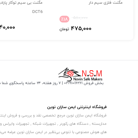
بگوییم می توان گفت تا حداکثر 70 متر می تواند این سنسور مگنت از مرکز فاصله داشته باشد . البته برای بیشتر کردن متراژ بیسیم می توانیم از ماژول توسعه بی سیم ( RPT1 ) نیز استفاده کنیم.
مگنت فلزی سیم دار
مگنت بی سیم توکار پارا
این مگنت قابلیت تشخیص سطح ولتاژ باطری خود را دارد بدین معنا ک
DCT6
580,000
٪
18
40,000
475,000
تومان
ولت باشد به کنترل پنل اعلام میکند و کنترل پنل این اخطار را به کارب
این سنسور مگنت بی سیم روکار دارای یک ورودی زون نیز می باشد 
بخش فروش 02191016261 | ۷ روز هفته، ۲۴ ساعته پاسخگوی شما هستیم
فروشگاه اینترنتی ایمن سازان نوین
فروشگاه ایمن سازان نوین مرجع تخصصی نقد و بررسی و فروش اینترنتی 
مداربسته , دستگاه های رکوردر , تجهیزات شبکه , تجهیزات وایرلس و
های هوش مصنوعی با تنوعی بی‌نظیر در ایمن سازان نوین عرضه می‏‏‏‌شون