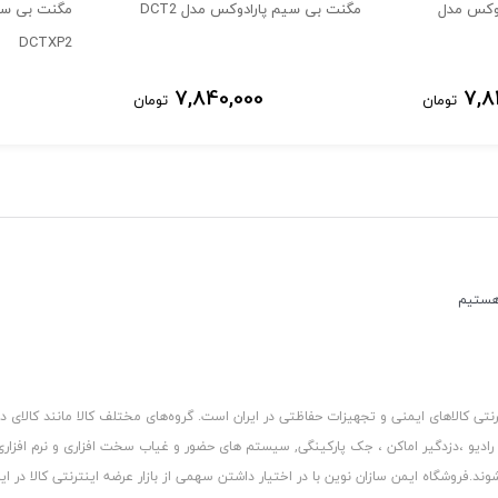
دوکس مدل
مگنت بی سیم پارادوکس مدل DCT2
مگنت بی سی
ه وقتی ولتاژ باتری به مرور زمان کم شود کنترل پنل می تواند این مورد م
DCTXP2
7,840,000
7,8
تومان
تومان
ر اعلام میکند.
بدین معنا که می توانیم یک سنسور را به صورت با سیم به این سنسور و
کالاهای ایمنی و تجهیزات حفاظتی در ایران است. گروه‏‏‌های مختلف کالا مانند کالای د
 رادیو ،دزدگیر اماکن ، جک پارکینگی, سیستم های حضور و غیاب سخت افزاری و نرم افزا
د.فروشگاه ایمن سازان نوین با در اختیار داشتن سهمی از بازار عرضه اینترنتی کالا در ایر