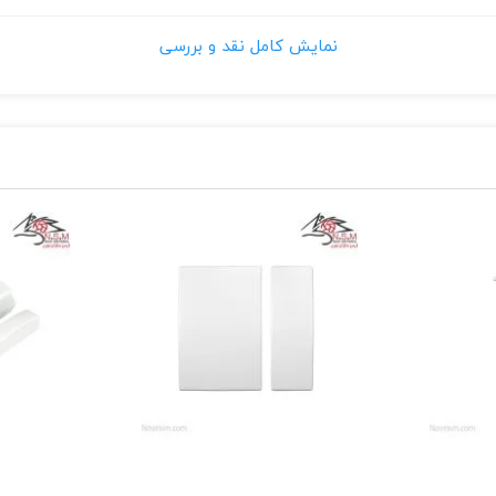
نمایش کامل نقد و بررسی
سنسور مگنت بی سیم DCT10 همان طور از اسمش پیداست بی سیم بوده و ولتاژ آن 
 سیم از مرکزنصب دزدگیر بسته به نوع استفاده از ماژول های بی سیم و 